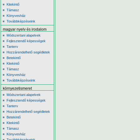
Kitekintő
Támasz
Könyvesház
Továbbképzéseink
magyar nyelv és irodalom
Módszertani alapelvek
Fejlesztendő képességek
Tanterv
Hozzárendelhető segédletek
Betekintő
Kitekintő
Támasz
Könyvesház
Továbbképzéseink
környezetismeret
Módszertani alapelvek
Fejlesztendő képességek
Tanterv
Hozzárendelhető segédletek
Betekintő
Kitekintő
Támasz
Könyvesház
Továbbképzéseink