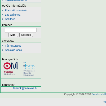
egyéb információk
Friss változtatások
Lap találomra
Segítség
keresés
eszközök
Fájl felküldése
Speciális lapok
támogatóink
kapcsolat
tanitok@fazekas.hu
Copyright © 2004-2008
Fazekas Mih
Ról