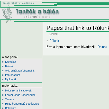
Pages that link to Rólun
(Linkek )
<
Rólunk
Erre a lapra semmi nem hivatkozik:
Rólunk
alsós portál
Kezdőlap
Rólunk
Akkreditált tanfolyamaink
Impresszum
Nyílt órák
matematika
Módszertani alapelvek
Fejlesztendő képességek
Tanterv
Hozzárendelhető segédletek
Betekintő