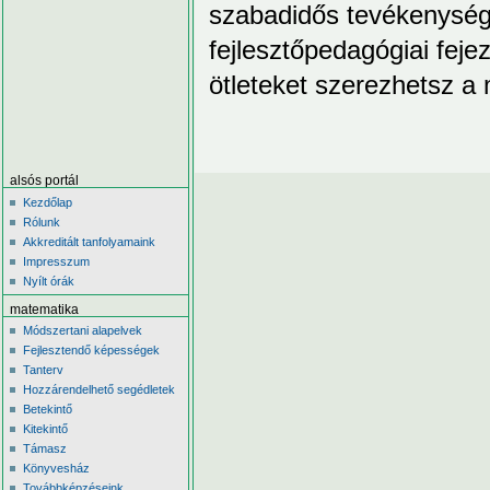
szabadidős tevékenység
fejlesztőpedagógiai fejez
ötleteket szerezhetsz 
alsós portál
Kezdőlap
Rólunk
Akkreditált tanfolyamaink
Impresszum
Nyílt órák
matematika
Módszertani alapelvek
Fejlesztendő képességek
Tanterv
Hozzárendelhető segédletek
Betekintő
Kitekintő
Támasz
Könyvesház
Továbbképzéseink