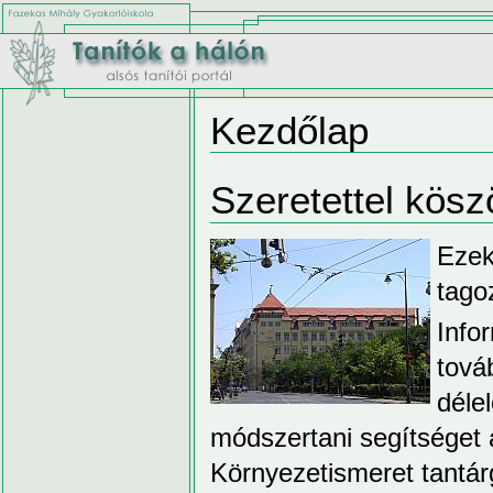
Kezdőlap
Szeretettel kösz
Ezek
tago
Info
tová
délel
módszertani segítséget 
Környezetismeret tantárg