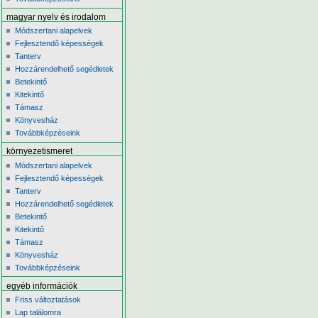
magyar nyelv és irodalom
Módszertani alapelvek
Fejlesztendő képességek
Tanterv
Hozzárendelhető segédletek
Betekintő
Kitekintő
Támasz
Könyvesház
Továbbképzéseink
környezetismeret
Módszertani alapelvek
Fejlesztendő képességek
Tanterv
Hozzárendelhető segédletek
Betekintő
Kitekintő
Támasz
Könyvesház
Továbbképzéseink
egyéb információk
Friss változtatások
Lap találomra