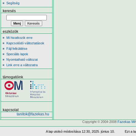
Segítség
keresés
eszközök
Mi hivatkozik erre
Kapcsolódó változtatások
Fájl felküldése
Speciális lapok
Nyomtatható változat
Link erre a változatra
támogatóink
kapcsolat
tanitok@fazekas.hu
Copyright © 2004-2008
Fazekas Mih
A lap utolsó módosítása 12:30, 2025. június 10.
Ezt a l