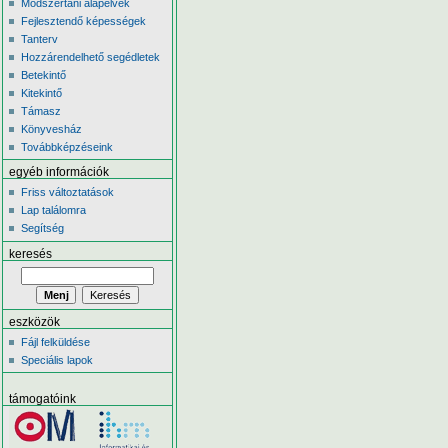
Módszertani alapelvek
Fejlesztendő képességek
Tanterv
Hozzárendelhető segédletek
Betekintő
Kitekintő
Támasz
Könyvesház
Továbbképzéseink
egyéb információk
Friss változtatások
Lap találomra
Segítség
keresés
eszközök
Fájl felküldése
Speciális lapok
támogatóink