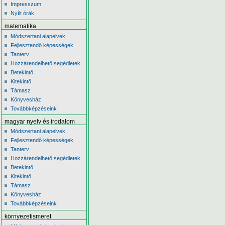
Impresszum
Nyílt órák
matematika
Módszertani alapelvek
Fejlesztendő képességek
Tanterv
Hozzárendelhető segédletek
Betekintő
Kitekintő
Támasz
Könyvesház
Továbbképzéseink
magyar nyelv és irodalom
Módszertani alapelvek
Fejlesztendő képességek
Tanterv
Hozzárendelhető segédletek
Betekintő
Kitekintő
Támasz
Könyvesház
Továbbképzéseink
környezetismeret